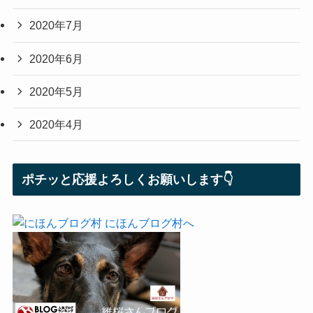
2020年7月
2020年6月
2020年5月
2020年4月
ポチッと応援よろしくお願いします👇