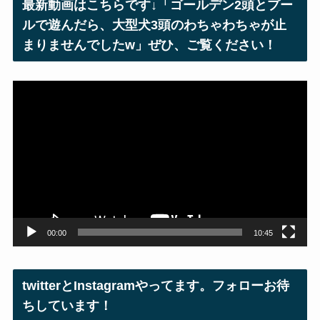
最新動画はこちらです↓「ゴールデン2頭とプー
ス
ルで遊んだら、大型犬3頭のわちゃわちゃが止
まりませんでしたw」ぜひ、ご覧ください！
動
画
プ
レ
ー
ヤ
ー
00:00
10:45
twitterとInstagramやってます。フォローお待
ちしています！