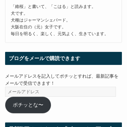
「維桜」と書いて、「こはる」と読みます。
犬です。
犬種はジャーマンシェパード。
大阪在住の（元）女子です。
毎日を明るく、楽しく、元気よく、生きています。
ブログをメールで購読できます
メールアドレスを記入してポチッとすれば、最新記事を
メールで受信できます！
メ
ー
ル
ポチッとな〜
ア
ド
レ