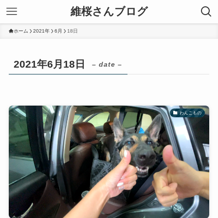
維桜さんブログ
ホーム
2021年
6月
18日
2021年6月18日
– date –
わんこもの