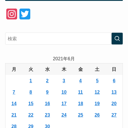
I
T
n
w
s
i
t
t
a
t
2021年6月
g
e
月
火
水
木
金
土
日
r
r
1
2
3
4
5
6
a
7
8
9
10
11
12
13
m
14
15
16
17
18
19
20
21
22
23
24
25
26
27
28
29
30