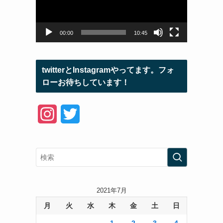
ー
ヤ
ー
00:00
10:45
twitterとInstagramやってます。フォ
ローお待ちしています！
I
T
n
w
s
i
t
t
a
t
2021年7月
月
火
水
木
金
土
日
g
e