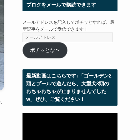
ブログをメールで購読できます
メールアドレスを記入してポチッとすれば、最
新記事をメールで受信できます！
メ
ー
ル
ポチッとな〜
ア
ド
レ
最新動画はこちらです↓「ゴールデン2
ス
頭とプールで遊んだら、大型犬3頭の
わちゃわちゃが止まりませんでした
w」ぜひ、ご覧ください！
い
動
画
プ
レ