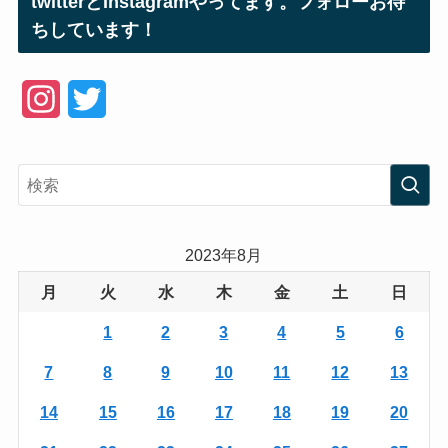
twitterとInstagramやってます。フォローお待
ちしています！
I
T
n
w
s
i
t
t
a
t
2023年8月
g
e
月
火
水
木
金
土
日
r
r
1
2
3
4
5
6
a
7
8
9
10
11
12
13
m
14
15
16
17
18
19
20