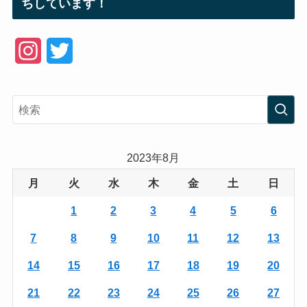
ちしています！
I
T
n
w
s
i
t
t
a
t
2023年8月
g
e
月
火
水
木
金
土
日
r
r
1
2
3
4
5
6
a
7
8
9
10
11
12
13
m
14
15
16
17
18
19
20
21
22
23
24
25
26
27