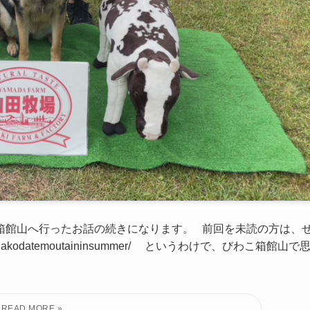
箱館山へ行ったお話の続きになります。 前回を未読の方は、
akohakodatemoutaininsummer/ というわけで、びわこ箱館山で