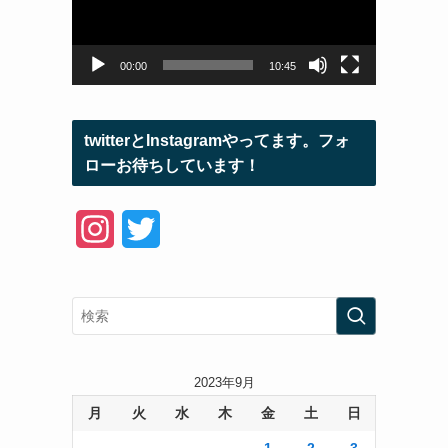
ー
ヤ
ー
00:00
10:45
twitterとInstagramやってます。フォ
ローお待ちしています！
I
T
n
w
s
i
t
t
a
t
2023年9月
月
火
水
木
金
土
日
g
e