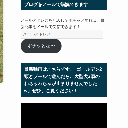
ブログをメールで購読できます
メールアドレスを記入してポチッとすれば、最
新記事をメールで受信できます！
メ
ー
ル
ポチッとな〜
ア
ド
レ
最新動画はこちらです↓「ゴールデン2
ス
頭とプールで遊んだら、大型犬3頭の
わちゃわちゃが止まりませんでした
w」ぜひ、ご覧ください！
ぜ
思
動
画
プ
レ