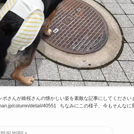
ンポさんが維桜さんの懐かしい姿を素敵な記事にしてください
n.jp/column/detail/40551 ちなみにこの様子、今もそんなに