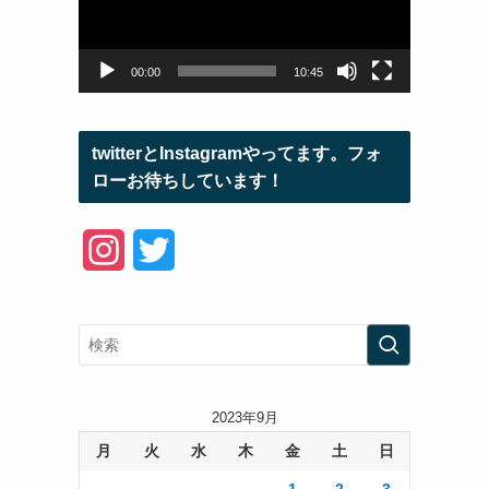
ー
ヤ
ー
00:00
10:45
twitterとInstagramやってます。フォ
ローお待ちしています！
I
T
n
w
s
i
t
t
a
t
2023年9月
月
火
水
木
金
土
日
g
e