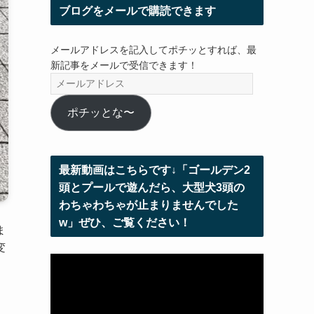
ブログをメールで購読できます
メールアドレスを記入してポチッとすれば、最
新記事をメールで受信できます！
メ
ー
ル
ポチッとな〜
ア
ド
レ
最新動画はこちらです↓「ゴールデン2
ス
頭とプールで遊んだら、大型犬3頭の
わちゃわちゃが止まりませんでした
w」ぜひ、ご覧ください！
ま
変
動
画
プ
レ