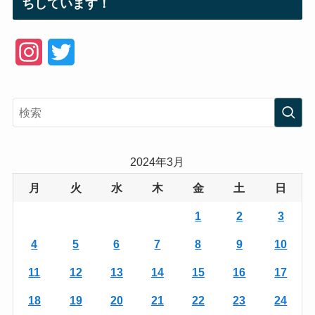
ちしています！
I
T
n
w
s
i
t
t
a
t
2024年3月
g
e
月
火
水
木
金
土
日
r
r
1
2
3
a
4
5
6
7
8
9
10
m
11
12
13
14
15
16
17
18
19
20
21
22
23
24