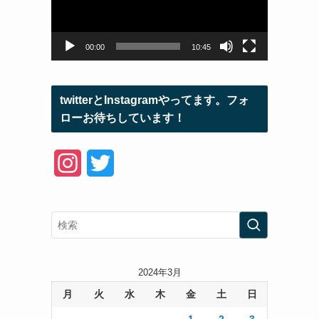
ー
ヤ
ー
00:00
10:45
twitterとInstagramやってます。フォ
ローお待ちしています！
I
T
n
w
s
i
t
t
a
t
2024年3月
月
火
水
木
金
土
日
g
e