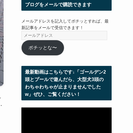
ブログをメールで購読できます
メールアドレスを記入してポチッとすれば、最
新記事をメールで受信できます！
メ
ー
ル
ポチッとな〜
ア
ド
レ
最新動画はこちらです↓「ゴールデン2
ス
頭とプールで遊んだら、大型犬3頭の
わちゃわちゃが止まりませんでした
w」ぜひ、ご覧ください！
ン
・
動
画
プ
レ