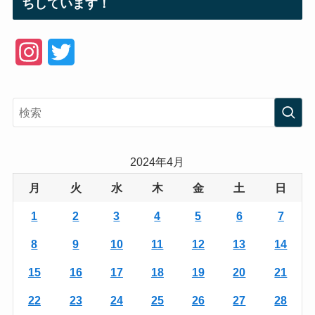
ちしています！
I
T
n
w
s
i
t
t
a
t
2024年4月
g
e
月
火
水
木
金
土
日
r
r
1
2
3
4
5
6
7
a
8
9
10
11
12
13
14
m
15
16
17
18
19
20
21
22
23
24
25
26
27
28