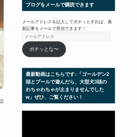
ブログをメールで購読できます
メールアドレスを記入してポチッとすれば、最
新記事をメールで受信できます！
メ
ー
ル
ポチッとな〜
ア
ド
レ
最新動画はこちらです↓「ゴールデン2
ス
頭とプールで遊んだら、大型犬3頭の
わちゃわちゃが止まりませんでした
w」ぜひ、ご覧ください！
話
動
画
プ
レ