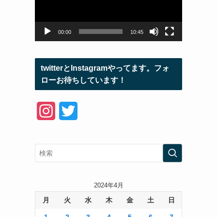
ー
ヤ
ー
00:00
10:45
twitterとInstagramやってます。フォ
ローお待ちしています！
I
T
n
w
s
i
t
t
a
t
2024年4月
月
火
水
木
金
土
日
g
e