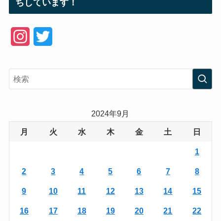
ちしています！
I
T
n
w
s
i
t
t
a
t
2024年9月
g
e
月
火
水
木
金
土
日
r
r
1
a
2
3
4
5
6
7
8
m
9
10
11
12
13
14
15
16
17
18
19
20
21
22