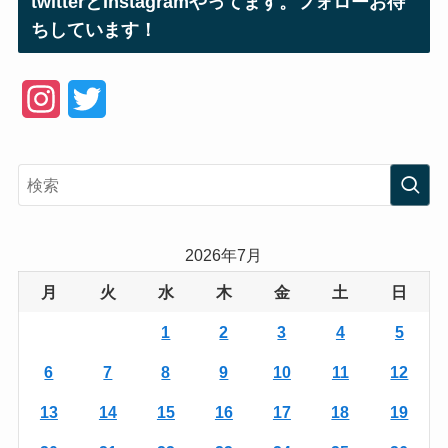
twitterとInstagramやってます。フォローお待
ちしています！
I
T
n
w
s
i
t
t
a
t
2026年7月
g
e
月
火
水
木
金
土
日
r
r
1
2
3
4
5
a
6
7
8
9
10
11
12
m
13
14
15
16
17
18
19