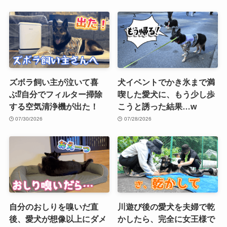
ズボラ飼い主が泣いて喜
犬イベントでかき氷まで満
ぶ⁉︎自分でフィルター掃除
喫した愛犬に、もう少し歩
する空気清浄機が出た！
こうと誘った結果…w
07/30/2026
07/28/2026
自分のおしりを嗅いだ直
川遊び後の愛犬を夫婦で乾
後、愛犬が想像以上にダメ
かしたら、完全に女王様で