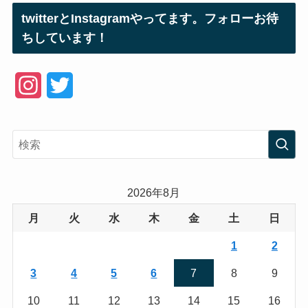
twitterとInstagramやってます。フォローお待
ちしています！
I
T
n
w
s
i
t
t
a
t
2026年8月
g
e
月
火
水
木
金
土
日
r
r
1
2
a
3
4
5
6
7
8
9
m
10
11
12
13
14
15
16