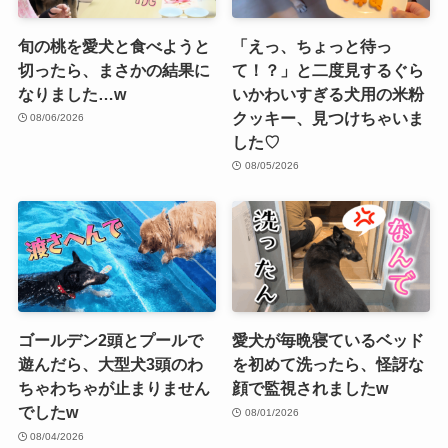
旬の桃を愛犬と食べようと
「えっ、ちょっと待っ
切ったら、まさかの結果に
て！？」と二度見するぐら
なりました…w
いかわいすぎる犬用の米粉
クッキー、見つけちゃいま
08/06/2026
した♡
08/05/2026
ゴールデン2頭とプールで
愛犬が毎晩寝ているベッド
遊んだら、大型犬3頭のわ
を初めて洗ったら、怪訝な
ちゃわちゃが止まりません
顔で監視されましたw
でしたw
08/01/2026
08/04/2026