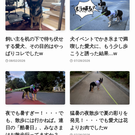
飼い主を机の下で待ち伏せ
犬イベントでかき氷まで満
する愛犬、その目的はやっ
喫した愛犬に、もう少し歩
ぱりコレでしたw
こうと誘った結果…w
08/02/2026
07/28/2026
夜でも暑すぎー！・・・で
猛暑の夜散歩で夏の彩りを
も、散歩には行かねば。連
発見！・・・でも愛犬は花
日の「酷暑日」、みなさま
よりお肉でしたw
はお散歩行ってますか？
07/26/2026