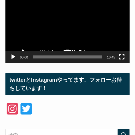
画
プ
レ
ー
ヤ
ー
00:00
10:45
twitterとInstagramやってます。フォローお待
ちしています！
I
T
n
w
s
i