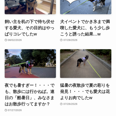
飼い主を机の下で待ち伏せ
犬イベントでかき氷まで満
する愛犬、その目的はやっ
喫した愛犬に、もう少し歩
ぱりコレでしたw
こうと誘った結果…w
08/02/2026
07/28/2026
夜でも暑すぎー！・・・で
猛暑の夜散歩で夏の彩りを
も、散歩には行かねば。連
発見！・・・でも愛犬は花
日の「酷暑日」、みなさま
よりお肉でしたw
はお散歩行ってますか？
07/26/2026
07/27/2026