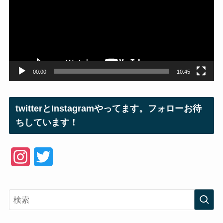
レ
ー
ヤ
ー
00:00
10:45
twitterとInstagramやってます。フォローお待
ちしています！
I
T
n
w
s
i
t
t