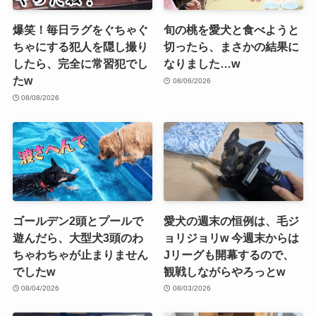
爆笑！毎日ラグをぐちゃぐ
旬の桃を愛犬と食べようと
ちゃにする犯人を隠し撮り
切ったら、まさかの結果に
したら、完全に常習犯でし
なりました…w
たw
08/06/2026
08/08/2026
ゴールデン2頭とプールで
愛犬の週末の恒例は、毛ジ
遊んだら、大型犬3頭のわ
ョリジョリw 今週末からは
ちゃわちゃが止まりません
Jリーグも開幕するので、
でしたw
観戦しながらやろっとw
08/04/2026
08/03/2026