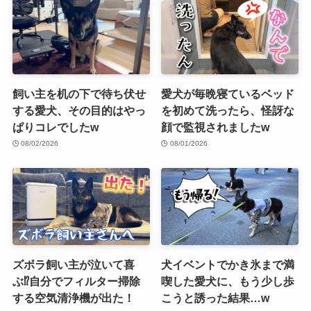
飼い主を机の下で待ち伏せ
愛犬が毎晩寝ているベッド
する愛犬、その目的はやっ
を初めて洗ったら、怪訝な
ぱりコレでしたw
顔で監視されましたw
08/02/2026
08/01/2026
ズボラ飼い主が泣いて喜
犬イベントでかき氷まで満
ぶ⁉︎自分でフィルター掃除
喫した愛犬に、もう少し歩
する空気清浄機が出た！
こうと誘った結果…w