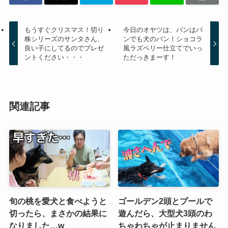
もうすぐクリスマス！切り
今日のオヤツは、パンはパ
株シリーズのサンタさん、
ンでも犬のパン！ショコラ
良い子にしてるのでプレゼ
風ラズベリー仕立てでいっ
ントください・・・
ただっきまーす！
関連記事
旬の桃を愛犬と食べようと
ゴールデン2頭とプールで
切ったら、まさかの結果に
遊んだら、大型犬3頭のわ
なりました…w
ちゃわちゃが止まりません