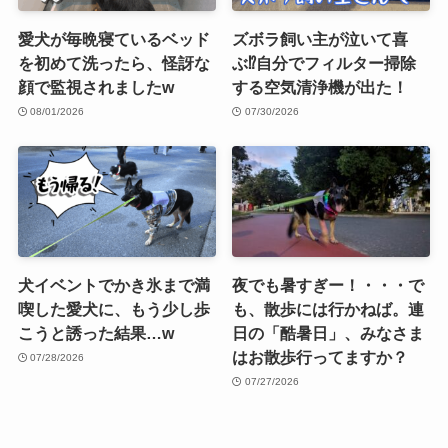
愛犬が毎晩寝ているベッド
ズボラ飼い主が泣いて喜
を初めて洗ったら、怪訝な
ぶ⁉︎自分でフィルター掃除
顔で監視されましたw
する空気清浄機が出た！
08/01/2026
07/30/2026
犬イベントでかき氷まで満
夜でも暑すぎー！・・・で
喫した愛犬に、もう少し歩
も、散歩には行かねば。連
こうと誘った結果…w
日の「酷暑日」、みなさま
はお散歩行ってますか？
07/28/2026
07/27/2026