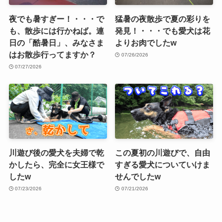
夜でも暑すぎー！・・・で
猛暑の夜散歩で夏の彩りを
も、散歩には行かねば。連
発見！・・・でも愛犬は花
日の「酷暑日」、みなさま
よりお肉でしたw
はお散歩行ってますか？
07/26/2026
07/27/2026
川遊び後の愛犬を夫婦で乾
この夏初の川遊びで、自由
かしたら、完全に女王様で
すぎる愛犬についていけま
したw
せんでしたw
07/23/2026
07/21/2026