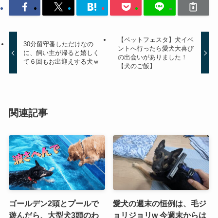
【ペットフェスタ】犬イベ
30分留守番しただけなの
ントへ行ったら愛犬大喜び
に、飼い主が帰ると嬉しく
の出会いがありました！
て６回もお出迎えする犬ｗ
【犬のご飯】
関連記事
ゴールデン2頭とプールで
愛犬の週末の恒例は、毛ジ
遊んだら、大型犬3頭のわ
ョリジョリw 今週末からは