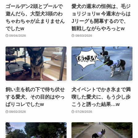
ゴールデン2頭とプールで
愛犬の週末の恒例は、毛ジ
遊んだら、大型犬3頭のわ
ョリジョリw 今週末からは
ちゃわちゃが止まりません
Jリーグも開幕するので、
でしたw
観戦しながらやろっとw
08/04/2026
08/03/2026
飼い主を机の下で待ち伏せ
犬イベントでかき氷まで満
する愛犬、その目的はやっ
喫した愛犬に、もう少し歩
ぱりコレでしたw
こうと誘った結果…w
08/02/2026
07/28/2026