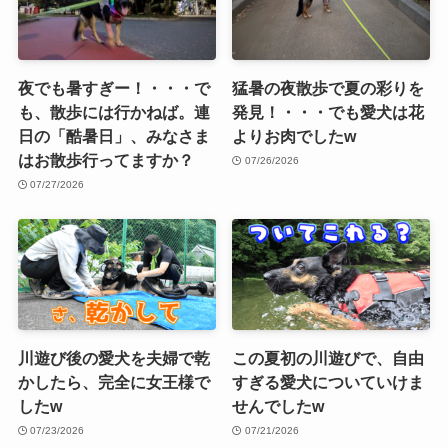
夜でも暑すぎー！・・・で
猛暑の夜散歩で夏の彩りを
も、散歩には行かねば。連
発見！・・・でも愛犬は花
日の「酷暑日」、みなさま
よりお肉でしたw
はお散歩行ってますか？
07/26/2026
07/27/2026
川遊び後の愛犬を夫婦で乾
この夏初の川遊びで、自由
かしたら、完全に女王様で
すぎる愛犬についていけま
したw
せんでしたw
07/23/2026
07/21/2026