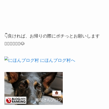
👇良ければ、お帰りの際にポチっとお願いします
🙇🏻‍♂️🙇🏻‍♀️🐶