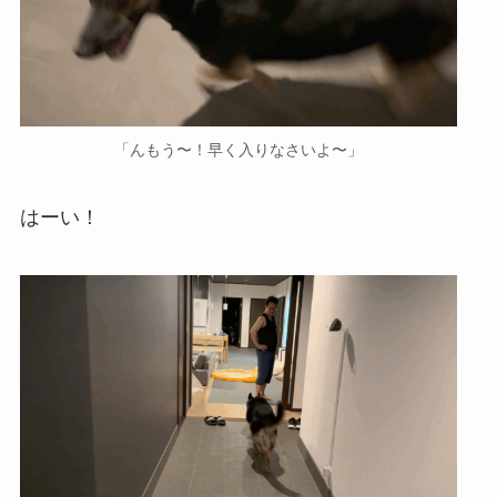
「んもう〜！早く入りなさいよ〜」
はーい！