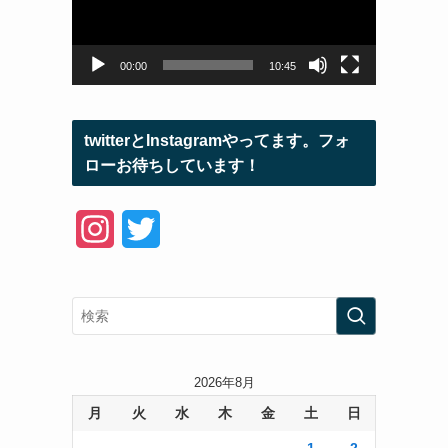
ー
ヤ
ー
00:00
10:45
twitterとInstagramやってます。フォ
ローお待ちしています！
I
T
n
w
s
i
t
t
a
t
2026年8月
月
火
水
木
金
土
日
g
e