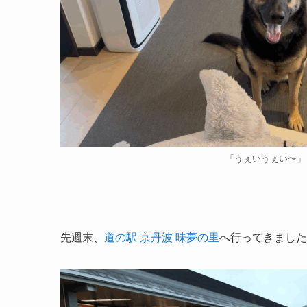
「うぇいうぇい〜」
先週末、
道の駅 京丹波 味夢の里
へ行ってきました