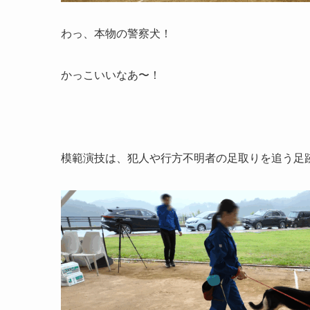
わっ、本物の警察犬！
かっこいいなあ〜！
模範演技は、犯人や行方不明者の足取りを追う足