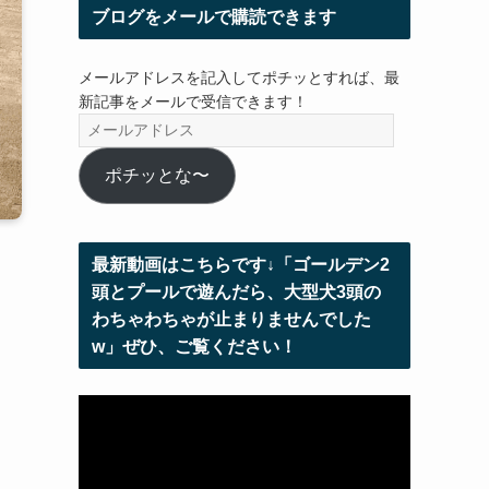
ブログをメールで購読できます
メールアドレスを記入してポチッとすれば、最
新記事をメールで受信できます！
メ
ー
ル
ポチッとな〜
ア
ド
レ
最新動画はこちらです↓「ゴールデン2
ス
頭とプールで遊んだら、大型犬3頭の
わちゃわちゃが止まりませんでした
w」ぜひ、ご覧ください！
動
画
プ
レ