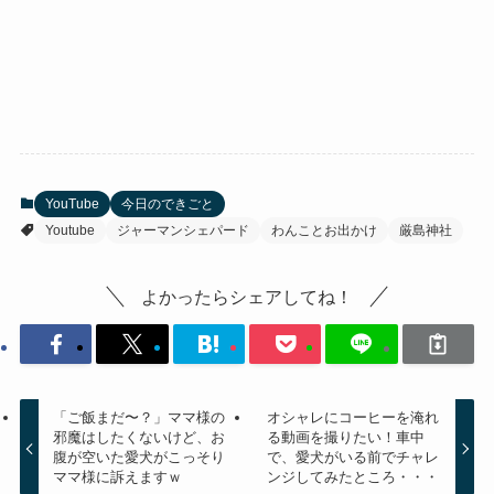
YouTube
今日のできごと
Youtube
ジャーマンシェパード
わんことお出かけ
厳島神社
よかったらシェアしてね！
「ご飯まだ〜？」ママ様の
オシャレにコーヒーを淹れ
邪魔はしたくないけど、お
る動画を撮りたい！車中
腹が空いた愛犬がこっそり
で、愛犬がいる前でチャレ
ママ様に訴えますｗ
ンジしてみたところ・・・