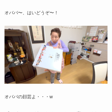
オババ〜、はいどうぞ〜！
オババの顔芸よ・・・w