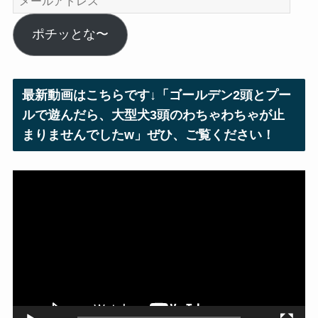
ー
ル
ポチッとな〜
ア
ド
レ
最新動画はこちらです↓「ゴールデン2頭とプー
ス
ルで遊んだら、大型犬3頭のわちゃわちゃが止
まりませんでしたw」ぜひ、ご覧ください！
動
画
プ
レ
ー
ヤ
ー