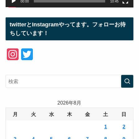
00:00
10:45
twitterとInstagramやってます。フォローお待
ちしています！
I
T
n
w
s
i
t
t
a
t
2026年8月
g
e
月
火
水
木
金
土
日
r
r
1
2
a