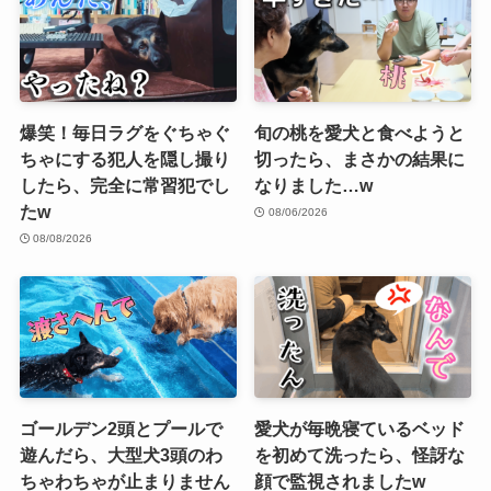
爆笑！毎日ラグをぐちゃぐ
旬の桃を愛犬と食べようと
ちゃにする犯人を隠し撮り
切ったら、まさかの結果に
したら、完全に常習犯でし
なりました…w
たw
08/06/2026
08/08/2026
ゴールデン2頭とプールで
愛犬が毎晩寝ているベッド
遊んだら、大型犬3頭のわ
を初めて洗ったら、怪訝な
ちゃわちゃが止まりません
顔で監視されましたw