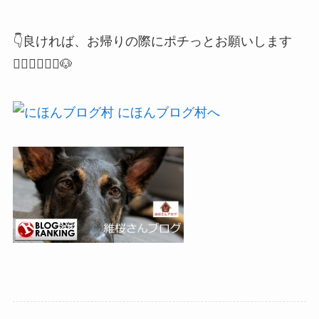
👇良ければ、お帰りの際にポチっとお願いします
🙇🏻‍♂️🙇🏻‍♀️🐶