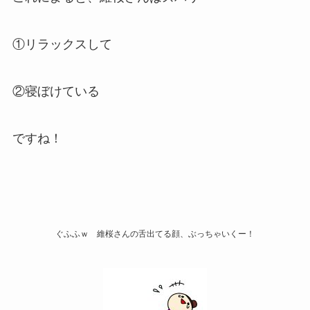
①リラックスして
②寝ぼけている
ですね！
ぐふふｗ 維桜さんの舌出てる顔、ぶっちゃいくー！