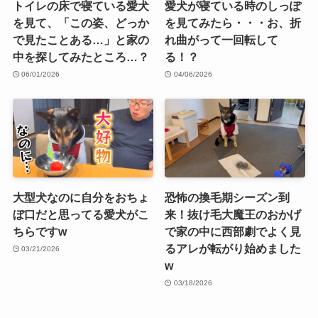
トイレの床で寝ている愛犬
愛犬が寝ている時のしっぽ
を見て、「この姿、どっか
を見てみたら・・・お、折
で見たことある…」と家の
れ曲がって一回転して
中を探してみたところ…？
る！？
06/01/2026
04/06/2026
大型犬なのに自分をおちょ
恐怖の換毛期シーズン到
ぼ口だと思ってる愛犬がこ
来！抜け毛大魔王のおかげ
ちらですw
で家の中に西部劇でよく見
るアレが転がり始めました
03/21/2026
w
03/18/2026