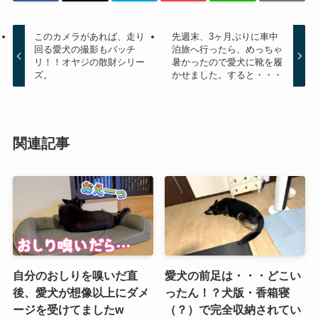
このカメラがあれば、走り
先週末、3ヶ月ぶりに車中
回る愛犬の撮影もバッチ
泊旅へ行ったら、めっちゃ
リ！！オヤジの散財シリー
暑かったので愛犬に靴を履
ズ。
かせました。すると・・・
関連記事
自分のおしりを嗅いだ直
愛犬の前足は・・・どこい
後、愛犬が想像以上にダメ
ったん！？犬版・香箱寝
ージを受けてましたw
（？）で完全収納されてい