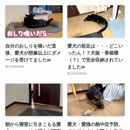
自分のおしりを嗅いだ直
愛犬の前足は・・・どこい
後、愛犬が想像以上にダメ
ったん！？犬版・香箱寝
ージを受けてましたw
（？）で完全収納されてい
ましたw
07/25/2026
07/24/2026
朝から寝室に引きこもる愛
愛犬・愛猫の熱中症予防、