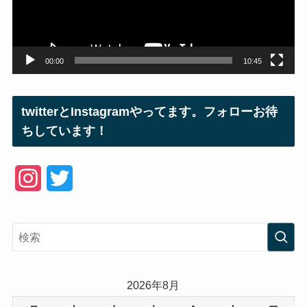
ヤ
ー
00:00
10:45
twitterとInstagramやってます。フォローお待
ちしています！
I
T
n
w
s
i
t
t
a
t
2026年8月