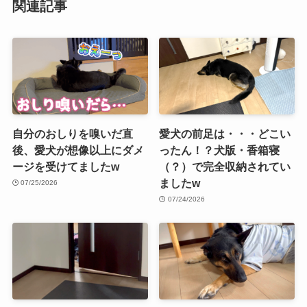
関連記事
自分のおしりを嗅いだ直
愛犬の前足は・・・どこい
後、愛犬が想像以上にダメ
ったん！？犬版・香箱寝
ージを受けてましたw
（？）で完全収納されてい
ましたw
07/25/2026
07/24/2026