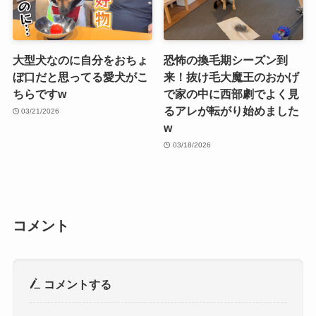
大型犬なのに自分をおちょ
恐怖の換毛期シーズン到
ぼ口だと思ってる愛犬がこ
来！抜け毛大魔王のおかげ
ちらですw
で家の中に西部劇でよく見
るアレが転がり始めました
03/21/2026
w
03/18/2026
コメント
コメントする