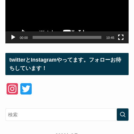
ー
ヤ
ー
00:00
10:45
twitterとInstagramやってます。フォローお待
ちしています！
I
T
n
w
s
i
t
t