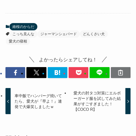
維桜のからだ
こっち見んな
ジャーマンシェパード
どんくさい犬
愛犬の寝相
よかったらシェアしてね！
愛犬の肘タコ対策にエルボ
車中飯でハンバーグ焼いて
ーガード服を試してみた結
たら、愛犬が『早よ！』連
果がすごすぎました！
発で大爆笑しましたｗ
【COCO R】