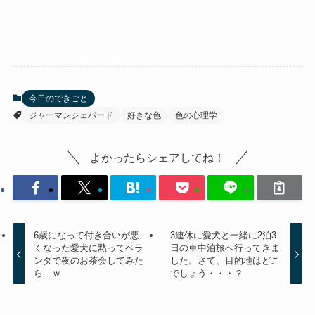
今日のできごと
ジャーマンシェパード
好きな色
色の心理学
よかったらシェアしてね！
6歳になって付き合いが悪
3連休に愛犬と一緒に2泊3
くなった愛犬に黙ってベラ
日の車中泊旅へ行ってきま
ンダで夜のお茶会してみた
した。さて、目的地はどこ
ら…ｗ
でしょう・・・？