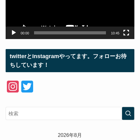
ー
ヤ
ー
00:00
10:45
twitterとInstagramやってます。フォローお待
ちしています！
I
T
n
w
s
i
t
t
a
t
2026年8月