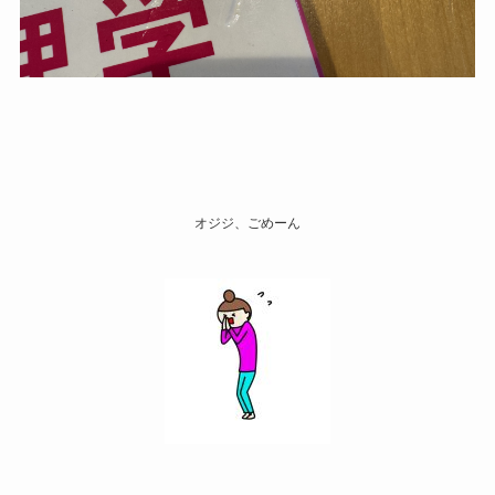
オジジ、ごめーん