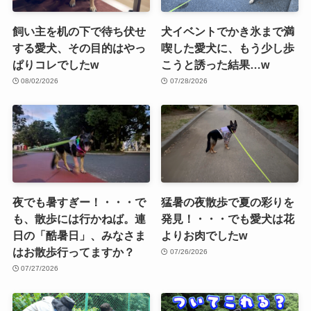
飼い主を机の下で待ち伏せ
犬イベントでかき氷まで満
する愛犬、その目的はやっ
喫した愛犬に、もう少し歩
ぱりコレでしたw
こうと誘った結果…w
08/02/2026
07/28/2026
夜でも暑すぎー！・・・で
猛暑の夜散歩で夏の彩りを
も、散歩には行かねば。連
発見！・・・でも愛犬は花
日の「酷暑日」、みなさま
よりお肉でしたw
はお散歩行ってますか？
07/26/2026
07/27/2026