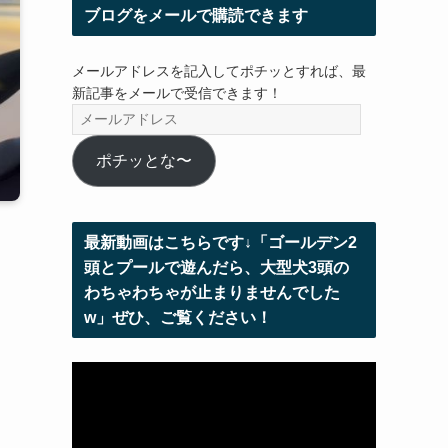
ブログをメールで購読できます
メールアドレスを記入してポチッとすれば、最
新記事をメールで受信できます！
メ
ー
ル
ポチッとな〜
ア
ド
レ
最新動画はこちらです↓「ゴールデン2
ス
頭とプールで遊んだら、大型犬3頭の
わちゃわちゃが止まりませんでした
w」ぜひ、ご覧ください！
動
画
プ
レ