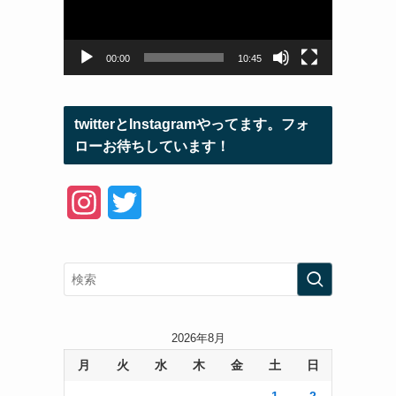
ー
ヤ
ー
00:00
10:45
twitterとInstagramやってます。フォ
ローお待ちしています！
I
T
n
w
s
i
t
t
a
t
2026年8月
月
火
水
木
金
土
日
g
e