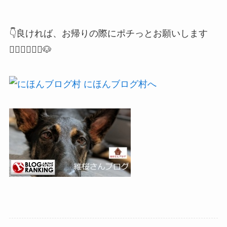
👇良ければ、お帰りの際にポチっとお願いします
🙇🏻‍♂️🙇🏻‍♀️🐶