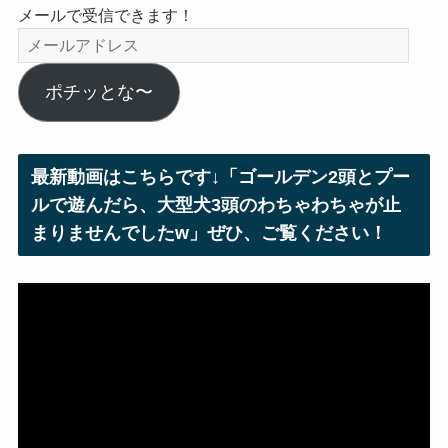
メールで受信できます！
メ
ー
ル
ポチッとな〜
ア
ド
レ
最新動画はこちらです↓「ゴールデン2頭とプー
ス
ルで遊んだら、大型犬3頭のわちゃわちゃが止
まりませんでしたw」ぜひ、ご覧ください！
動
画
プ
レ
ー
ヤ
ー