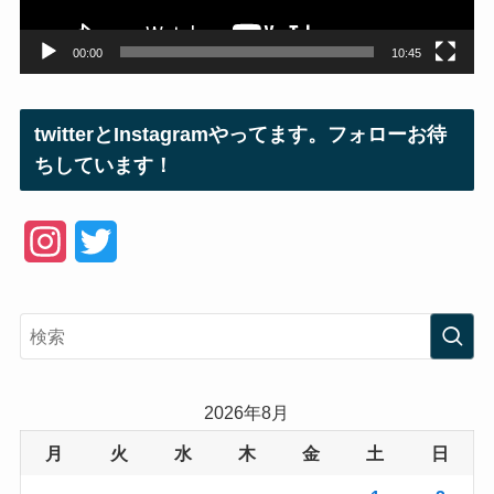
00:00
10:45
twitterとInstagramやってます。フォローお待
ちしています！
I
T
n
w
s
i
t
t
a
t
2026年8月
g
e
月
火
水
木
金
土
日
r
r