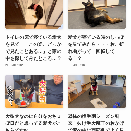
トイレの床で寝ている愛犬
愛犬が寝ている時のしっぽ
を見て、「この姿、どっか
を見てみたら・・・お、折
で見たことある…」と家の
れ曲がって一回転して
中を探してみたところ…？
る！？
06/01/2026
04/06/2026
大型犬なのに自分をおちょ
恐怖の換毛期シーズン到
ぼ口だと思ってる愛犬がこ
来！抜け毛大魔王のおかげ
ちらですw
で家の中に西部劇でよく見