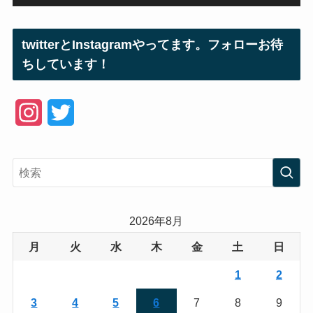
twitterとInstagramやってます。フォローお待
ちしています！
I
T
n
w
s
i
t
t
a
t
2026年8月
g
e
月
火
水
木
金
土
日
r
r
1
2
a
3
4
5
6
7
8
9