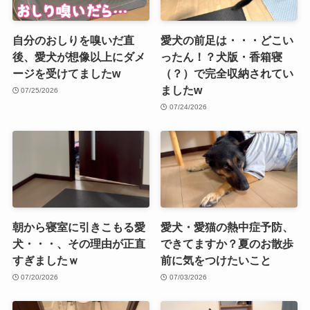
自分のおしりを嗅いだ直
愛犬の前足は・・・どこい
後、愛犬が想像以上にダメ
ったん！？犬版・香箱寝
ージを受けてましたw
（？）で完全収納されてい
ましたw
07/25/2026
07/24/2026
朝から寝室に引きこもる愛
愛犬・愛猫の熱中症予防、
犬・・・、その理由が正直
できてますか？夏のお散歩
すぎましたｗ
前に気をつけたいこと
07/20/2026
07/03/2026