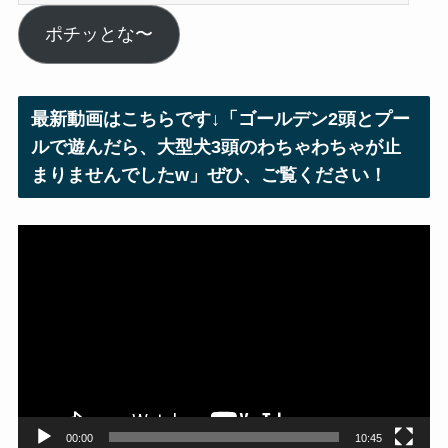
ー
ル
ポチッとな〜
ア
ド
レ
最新動画はこちらです↓「ゴールデン2頭とプー
ス
ルで遊んだら、大型犬3頭のわちゃわちゃが止
まりませんでしたw」ぜひ、ご覧ください！
動
画
プ
レ
ー
ヤ
ー
00:00
10:45