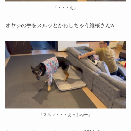
「・・・え」
オヤジの手をスルッとかわしちゃう維桜さんw
「スルッ・・・あっぶねー」