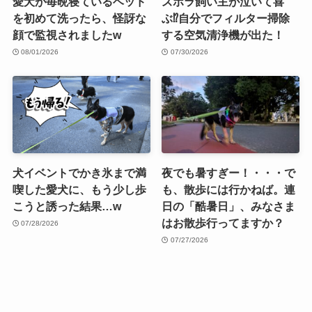
愛犬が毎晩寝ているベッド
ズボラ飼い主が泣いて喜
を初めて洗ったら、怪訝な
ぶ⁉︎自分でフィルター掃除
顔で監視されましたw
する空気清浄機が出た！
08/01/2026
07/30/2026
犬イベントでかき氷まで満
夜でも暑すぎー！・・・で
喫した愛犬に、もう少し歩
も、散歩には行かねば。連
こうと誘った結果…w
日の「酷暑日」、みなさま
はお散歩行ってますか？
07/28/2026
07/27/2026