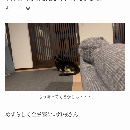
ん・・・w
「もう帰ってくるかしら・・・」
めずらしく全然寝ない維桜さん、