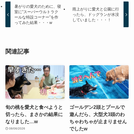
暑がりの愛犬のために、寝
雨上がりに愛犬と公園に行
室に“スーパーウルトラク
ったら、ドッグランが水没
ールな特設コーナー”を作
していました・・・！
ってみた結果・・・w
関連記事
旬の桃を愛犬と食べようと
ゴールデン2頭とプールで
切ったら、まさかの結果に
遊んだら、大型犬3頭のわ
なりました…w
ちゃわちゃが止まりません
でしたw
08/06/2026