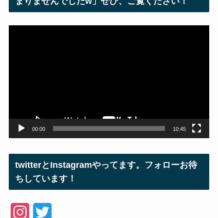
まりませんでしたw」ぜひ、ご覧ください！
動
画
プ
レ
ー
ヤ
ー
00:00
10:45
twitterとInstagramやってます。フォローお待
ちしています！
I
T