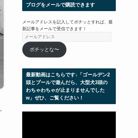
ブログをメールで購読できます
メールアドレスを記入してポチッとすれば、最
新記事をメールで受信できます！
メ
ー
ル
ポチッとな〜
ア
ド
レ
最新動画はこちらです↓「ゴールデン2
ス
頭とプールで遊んだら、大型犬3頭の
わちゃわちゃが止まりませんでした
w」ぜひ、ご覧ください！
し
動
画
プ
レ