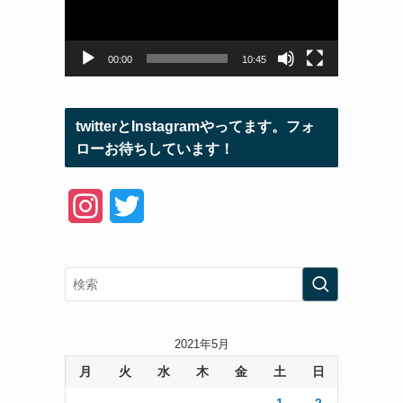
ー
ヤ
ー
00:00
10:45
twitterとInstagramやってます。フォ
ローお待ちしています！
I
T
n
w
s
i
t
t
a
t
2021年5月
月
火
水
木
金
土
日
g
e