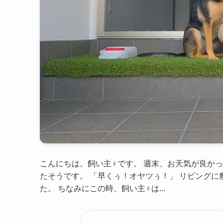
こんにちは。飼い主♀です。 週末、お天気が良か
たそうです。 「早くぅ！オヤツぅ！」 リビング
た。 ちなみにこの時、飼い主♀は...