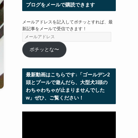
ブログをメールで購読できます
メールアドレスを記入してポチッとすれば、最
新記事をメールで受信できます！
メ
ー
ル
ポチッとな〜
ア
ド
レ
最新動画はこちらです↓「ゴールデン2
ス
頭とプールで遊んだら、大型犬3頭の
わちゃわちゃが止まりませんでした
w」ぜひ、ご覧ください！
。
。
動
画
プ
レ