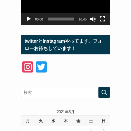
ー
ヤ
ー
00:00
10:45
twitterとInstagramやってます。フォ
ローお待ちしています！
I
T
n
w
s
i
t
t
a
t
2021年5月
月
火
水
木
金
土
日
g
e