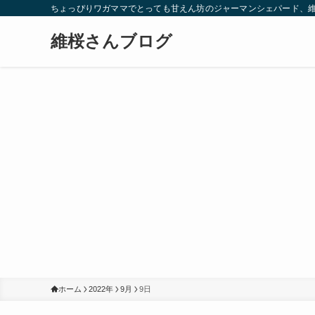
ちょっぴりワガママでとっても甘えん坊のジャーマンシェパード、
維桜さんブログ
ホーム
2022年
9月
9日