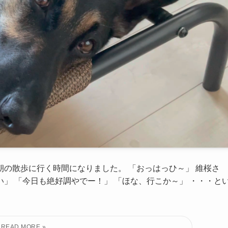
朝の散歩に行く時間になりました。 「おっはっひ～」 維桜さ
い」 「今日も絶好調やでー！」 「ほな、行こか～」 ・・・と