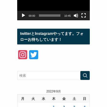
ー
ヤ
ー
00:00
10:45
twitterとInstagramやってます。フォ
ローお待ちしています！
I
T
n
w
s
i
t
t
a
t
2022年9月
月
火
水
木
金
土
日
g
e