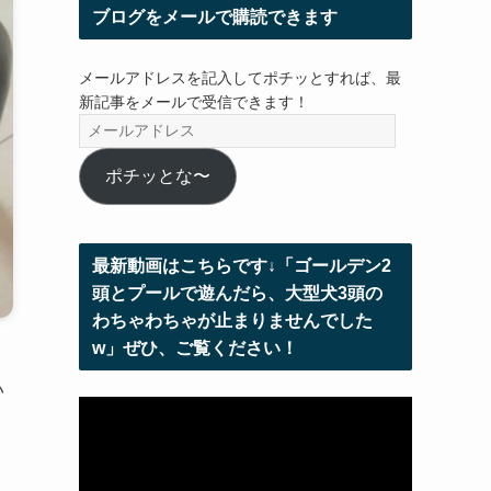
ブログをメールで購読できます
メールアドレスを記入してポチッとすれば、最
新記事をメールで受信できます！
メ
ー
ル
ポチッとな〜
ア
ド
レ
最新動画はこちらです↓「ゴールデン2
ス
頭とプールで遊んだら、大型犬3頭の
わちゃわちゃが止まりませんでした
w」ぜひ、ご覧ください！
い
動
画
プ
レ