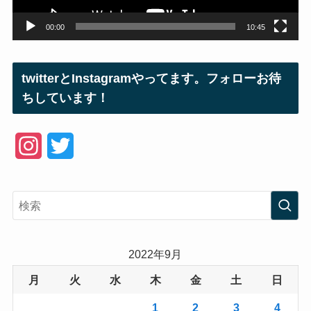
00:00
10:45
twitterとInstagramやってます。フォローお待
ちしています！
I
T
n
w
s
i
t
t
a
t
2022年9月
g
e
月
火
水
木
金
土
日
r
r
1
2
3
4