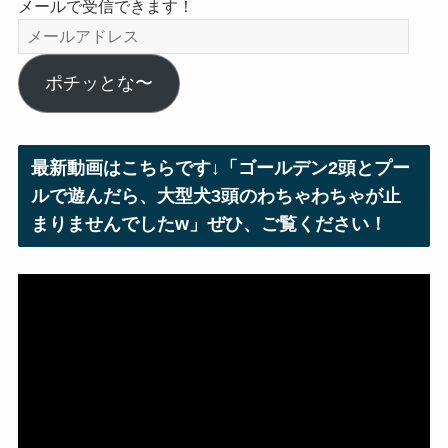
メールで受信できます！
メ
ー
ル
ポチッとな〜
ア
ド
レ
最新動画はこちらです↓「ゴールデン2頭とプー
ス
ルで遊んだら、大型犬3頭のわちゃわちゃが止
まりませんでしたw」ぜひ、ご覧ください！
動
画
プ
レ
ー
ヤ
ー