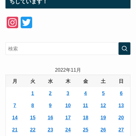
ちしています！
I
T
n
w
s
i
t
t
a
t
2022年11月
g
e
月
火
水
木
金
土
日
r
r
1
2
3
4
5
6
a
7
8
9
10
11
12
13
m
14
15
16
17
18
19
20
21
22
23
24
25
26
27