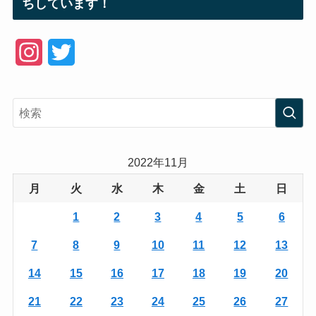
ちしています！
I
T
n
w
s
i
t
t
a
t
2022年11月
g
e
月
火
水
木
金
土
日
r
r
1
2
3
4
5
6
a
7
8
9
10
11
12
13
m
14
15
16
17
18
19
20
21
22
23
24
25
26
27