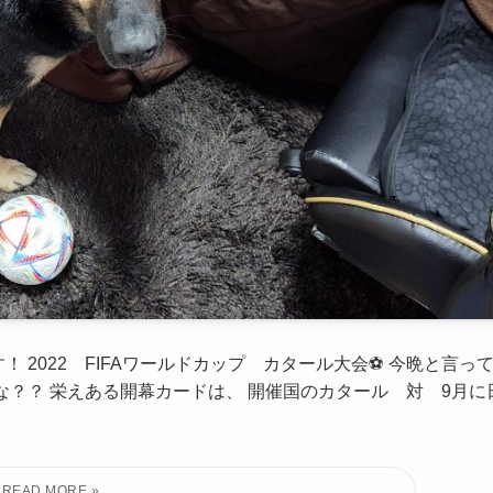
 2022 FIFAワールドカップ カタール大会⚽ 今晩と言っ
？？ 栄えある開幕カードは、 開催国のカタール 対 9月に