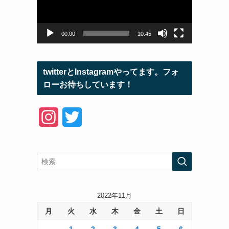
ー
ヤ
ー
00:00
10:45
twitterとInstagramやってます。フォ
ローお待ちしています！
I
T
n
w
s
i
t
t
a
t
2022年11月
月
火
水
木
金
土
日
g
e