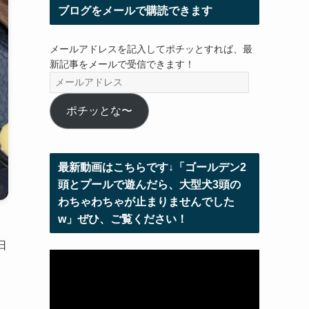
ブログをメールで購読できます
メールアドレスを記入してポチッとすれば、最
新記事をメールで受信できます！
メ
ー
ル
ポチッとな〜
ア
ド
レ
最新動画はこちらです↓「ゴールデン2
ス
頭とプールで遊んだら、大型犬3頭の
わちゃわちゃが止まりませんでした
w」ぜひ、ご覧ください！
て
日
動
画
プ
レ