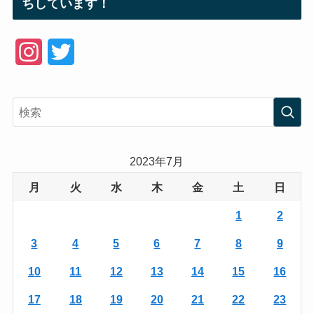
ちしています！
I
T
n
w
s
i
t
t
a
t
2023年7月
g
e
月
火
水
木
金
土
日
r
r
1
2
a
3
4
5
6
7
8
9
m
10
11
12
13
14
15
16
17
18
19
20
21
22
23