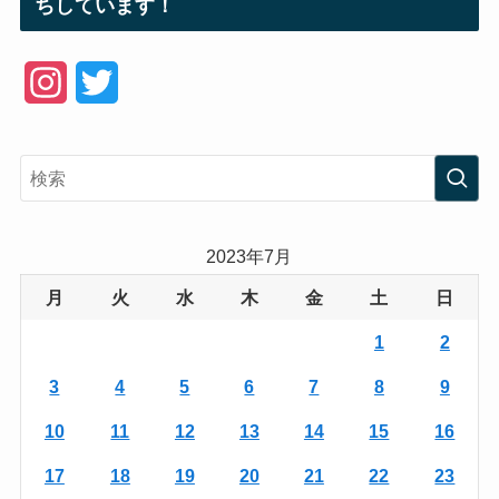
ちしています！
I
T
n
w
s
i
t
t
a
t
2023年7月
g
e
月
火
水
木
金
土
日
r
r
1
2
a
3
4
5
6
7
8
9
m
10
11
12
13
14
15
16
17
18
19
20
21
22
23