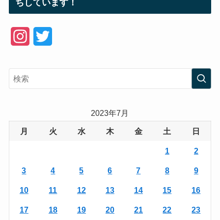
ちしています！
I
T
n
w
s
i
t
t
a
t
2023年7月
g
e
月
火
水
木
金
土
日
r
r
1
2
a
3
4
5
6
7
8
9
m
10
11
12
13
14
15
16
17
18
19
20
21
22
23