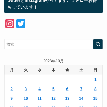
twitterとInstagramやってます。フォローお待
ちしています！
I
T
n
w
s
i
t
t
a
t
2023年10月
g
e
月
火
水
木
金
土
日
r
r
1
a
2
3
4
5
6
7
8
m
9
10
11
12
13
14
15