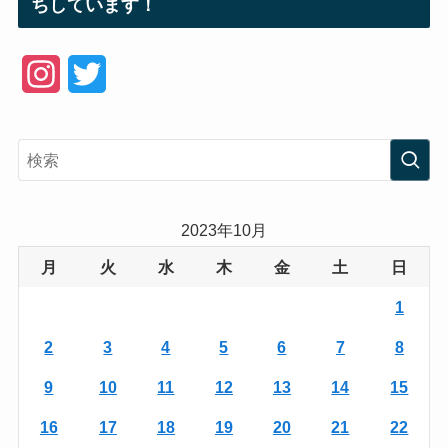
ちしています！
I
T
n
w
s
i
t
t
a
t
2023年10月
g
e
月
火
水
木
金
土
日
r
r
1
a
2
3
4
5
6
7
8
m
9
10
11
12
13
14
15
16
17
18
19
20
21
22