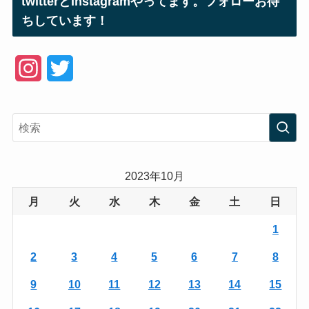
twitterとInstagramやってます。フォローお待
ちしています！
I
T
n
w
s
i
t
t
a
t
2023年10月
g
e
月
火
水
木
金
土
日
r
r
1
a
2
3
4
5
6
7
8
m
9
10
11
12
13
14
15