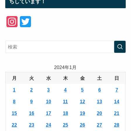
ちしています！
I
T
n
w
s
i
t
t
a
t
2024年1月
g
e
月
火
水
木
金
土
日
r
r
1
2
3
4
5
6
7
a
8
9
10
11
12
13
14
m
15
16
17
18
19
20
21
22
23
24
25
26
27
28