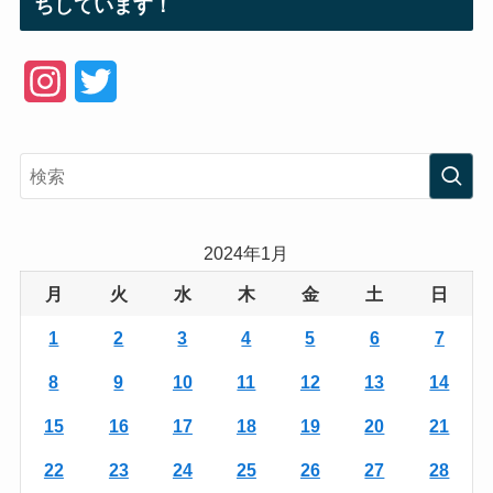
ちしています！
I
T
n
w
s
i
t
t
a
t
2024年1月
g
e
月
火
水
木
金
土
日
r
r
1
2
3
4
5
6
7
a
8
9
10
11
12
13
14
m
15
16
17
18
19
20
21
22
23
24
25
26
27
28