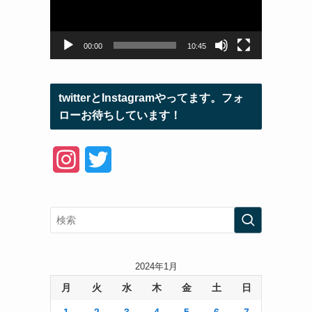
ー
ヤ
ー
00:00
10:45
twitterとInstagramやってます。フォ
ローお待ちしています！
I
T
n
w
s
i
t
t
a
t
2024年1月
月
火
水
木
金
土
日
g
e