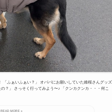
！ 「ふぁいふぁい？」 オババにお願いしていた維桜さんグッズ
の？」 さっそく行ってみよう〜♪ 「クンカクンカ・・・何こ