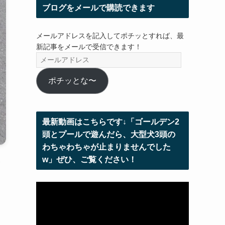
ブログをメールで購読できます
メールアドレスを記入してポチッとすれば、最
新記事をメールで受信できます！
メ
ー
ル
ポチッとな〜
ア
ド
レ
最新動画はこちらです↓「ゴールデン2
ス
頭とプールで遊んだら、大型犬3頭の
わちゃわちゃが止まりませんでした
w」ぜひ、ご覧ください！
動
画
プ
レ