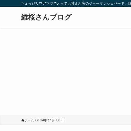
ちょっぴりワガママでとっても甘えん坊のジャーマンシェパード、
維桜さんブログ
ホーム
2024年
1月
23日