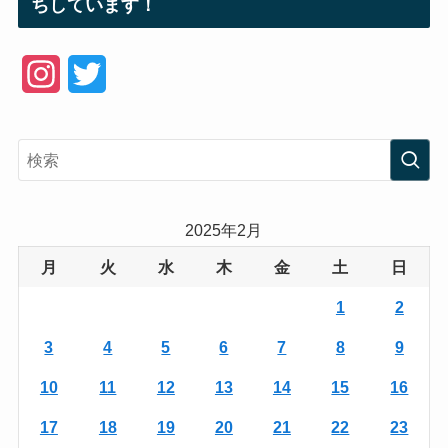
ちしています！
I
T
n
w
s
i
t
t
a
t
2025年2月
g
e
月
火
水
木
金
土
日
r
r
1
2
a
3
4
5
6
7
8
9
m
10
11
12
13
14
15
16
17
18
19
20
21
22
23