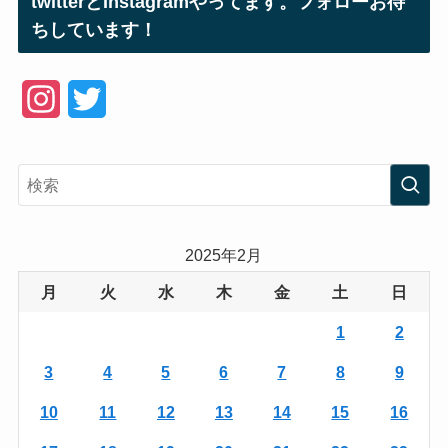
twitterとInstagramやってます。フォローお待
ちしています！
I
T
n
w
s
i
t
t
a
t
2025年2月
g
e
月
火
水
木
金
土
日
r
r
1
2
a
3
4
5
6
7
8
9
m
10
11
12
13
14
15
16