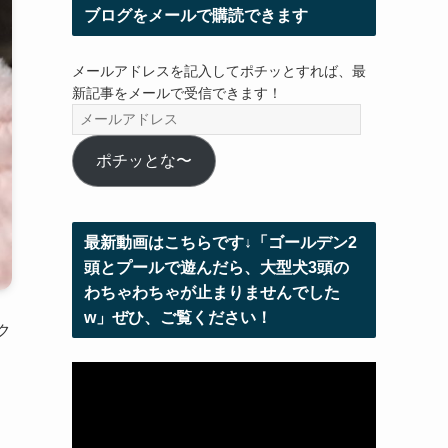
ブログをメールで購読できます
メールアドレスを記入してポチッとすれば、最
新記事をメールで受信できます！
メ
ー
ル
ポチッとな〜
ア
ド
レ
最新動画はこちらです↓「ゴールデン2
ス
頭とプールで遊んだら、大型犬3頭の
わちゃわちゃが止まりませんでした
w」ぜひ、ご覧ください！
ク
動
画
プ
レ