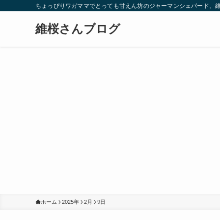
ちょっぴりワガママでとっても甘えん坊のジャーマンシェパード、
維桜さんブログ
ホーム
2025年
2月
9日