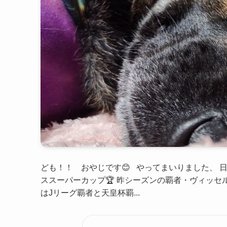
ども！！ おやじです😊 やってまいりました、 
ススーパーカップ🏆 昨シーズンの覇者・ヴィッセ
はJリーグ覇者と天皇杯覇...