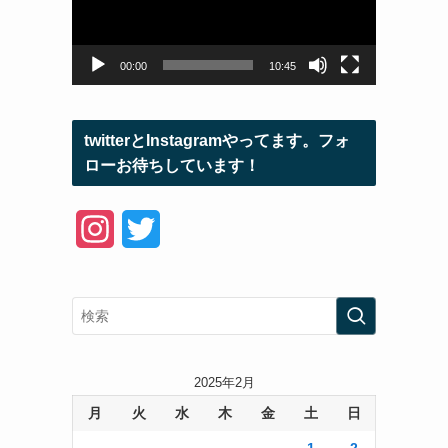
ー
ヤ
ー
00:00
10:45
twitterとInstagramやってます。フォ
ローお待ちしています！
I
T
n
w
s
i
t
t
a
t
2025年2月
月
火
水
木
金
土
日
g
e