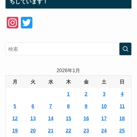
ちしています！
I
T
n
w
s
i
t
t
a
t
2026年1月
g
e
月
火
水
木
金
土
日
r
r
1
2
3
4
a
5
6
7
8
9
10
11
m
12
13
14
15
16
17
18
19
20
21
22
23
24
25